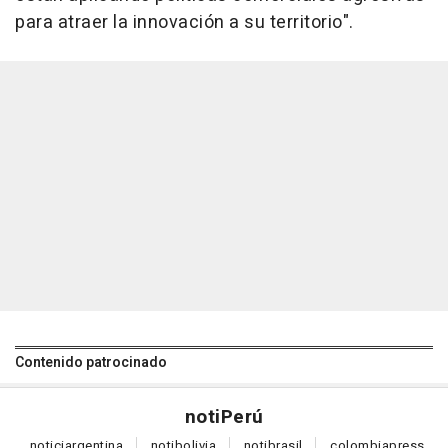
para atraer la innovación a su territorio".
Contenido patrocinado
noti
Perú
notici
argentina
noti
bolivia
noti
brasil
colombia
press