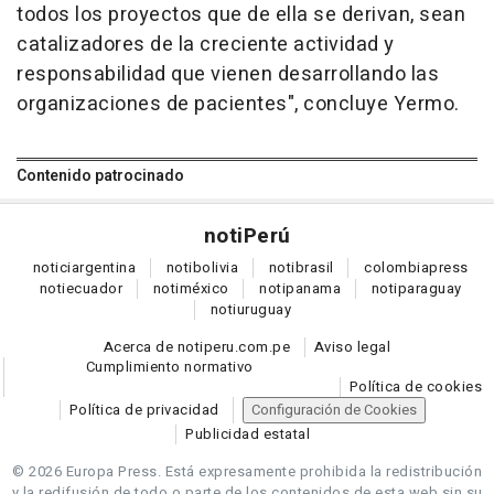
todos los proyectos que de ella se derivan, sean
catalizadores de la creciente actividad y
responsabilidad que vienen desarrollando las
organizaciones de pacientes", concluye Yermo.
Contenido patrocinado
noti
Perú
notici
argentina
noti
bolivia
noti
brasil
colombia
press
noti
ecuador
noti
méxico
noti
panama
noti
paraguay
noti
uruguay
Acerca de notiperu.com.pe
Aviso legal
Cumplimiento normativo
Política de cookies
Política de privacidad
Configuración de Cookies
Publicidad estatal
© 2026 Europa Press.
Está expresamente prohibida la redistribución
y la redifusión de todo o parte de los contenidos de esta web sin su