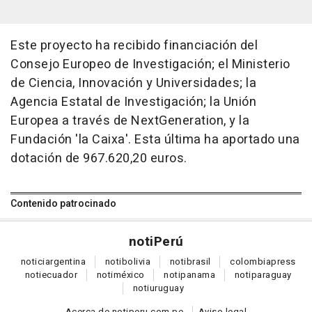
Este proyecto ha recibido financiación del
Consejo Europeo de Investigación; el Ministerio
de Ciencia, Innovación y Universidades; la
Agencia Estatal de Investigación; la Unión
Europea a través de NextGeneration, y la
Fundación 'la Caixa'. Esta última ha aportado una
dotación de 967.620,20 euros.
Contenido patrocinado
noti
Perú
notici
argentina
noti
bolivia
noti
brasil
colombia
press
noti
ecuador
noti
méxico
noti
panama
noti
paraguay
noti
uruguay
Acerca de notiperu.com.pe
Aviso legal