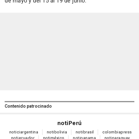
de mayo y del 15 al 19 de junio.
Contenido patrocinado
noti
Perú
notici
argentina
noti
bolivia
noti
brasil
colombia
press
noti
ecuador
noti
méxico
noti
panama
noti
paraguay