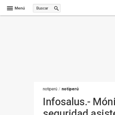
Menú
noti
perú
/
notiperú
Infosalus.- Món
seguridad asist