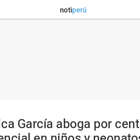
noti
perú
ica García aboga por centr
encial en niños y neonato