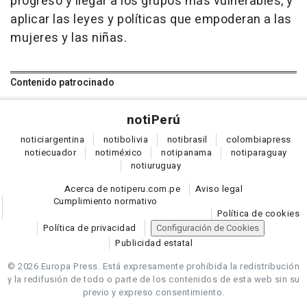
progreso y llegar a los grupos más vulnerables, y
aplicar las leyes y políticas que empoderan a las
mujeres y las niñas.
Contenido patrocinado
noti
Perú
notici
argentina
noti
bolivia
noti
brasil
colombia
press
noti
ecuador
noti
méxico
noti
panama
noti
paraguay
noti
uruguay
Acerca de notiperu.com.pe
Aviso legal
Cumplimiento normativo
Política de cookies
Política de privacidad
Configuración de Cookies
Publicidad estatal
© 2026 Europa Press.
Está expresamente prohibida la redistribución
y la redifusión de todo o parte de los contenidos de esta web sin su
previo y expreso consentimiento.