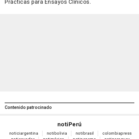
Prácticas para Ensayos Clínicos.
Contenido patrocinado
noti
Perú
notici
argentina
noti
bolivia
noti
brasil
colombia
press