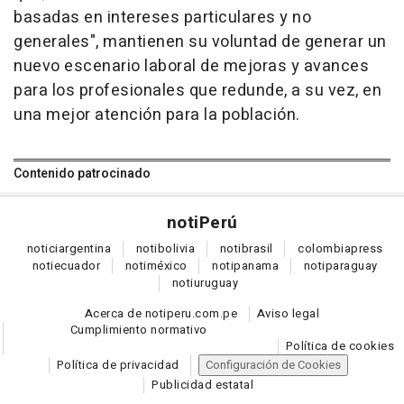
basadas en intereses particulares y no
generales", mantienen su voluntad de generar un
nuevo escenario laboral de mejoras y avances
para los profesionales que redunde, a su vez, en
una mejor atención para la población.
Contenido patrocinado
noti
Perú
notici
argentina
noti
bolivia
noti
brasil
colombia
press
noti
ecuador
noti
méxico
noti
panama
noti
paraguay
noti
uruguay
Acerca de notiperu.com.pe
Aviso legal
Cumplimiento normativo
Política de cookies
Política de privacidad
Configuración de Cookies
Publicidad estatal