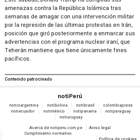
amenazas contra la República Islámica tras
semanas de amagar con una intervención militar
por la represión de las últimas protestas en Irán,
posición que giró posteriormente a enmarcar sus
advertencias con el programa nuclear iraní, que
Teherán mantiene que tiene únicamente fines
pacíficos.
Contenido patrocinado
noti
Perú
notici
argentina
noti
bolivia
noti
brasil
colombia
press
noti
ecuador
noti
méxico
noti
panama
noti
paraguay
noti
uruguay
Acerca de notiperu.com.pe
Aviso legal
Cumplimiento normativo
Política de cookies