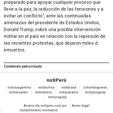
preparado para apoyar cualquier proceso que
lleve a la paz, la reducción de las tensiones y a
evitar un conflicto", ante las continuadas
amenazas del presidente de Estados Unidos,
Donald Trump, sobre una posible intervención
militar en el país en relación con la represión de
las recientes protestas, que dejaron miles d
emuertos.
Contenido patrocinado
noti
Perú
notici
argentina
noti
bolivia
noti
brasil
colombia
press
noti
ecuador
noti
méxico
noti
panama
noti
paraguay
noti
uruguay
Acerca de notiperu.com.pe
Aviso legal
Cumplimiento normativo