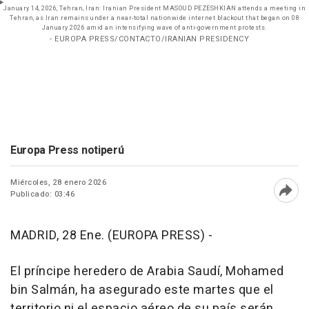
January 14, 2026, Tehran, Iran: Iranian President MASOUD PEZESHKIAN attends a meeting in
Tehran, as Iran remains under a near-total nationwide internet blackout that began on 08
January 2026 amid an intensifying wave of anti-government protests.
- EUROPA PRESS/CONTACTO/IRANIAN PRESIDENCY
Europa Press notiperú
Miércoles, 28 enero 2026
Publicado: 03:46
Abri
MADRID, 28 Ene. (EUROPA PRESS) -
El príncipe heredero de Arabia Saudí, Mohamed
bin Salmán, ha asegurado este martes que el
territorio ni el espacio aéreo de su país serán