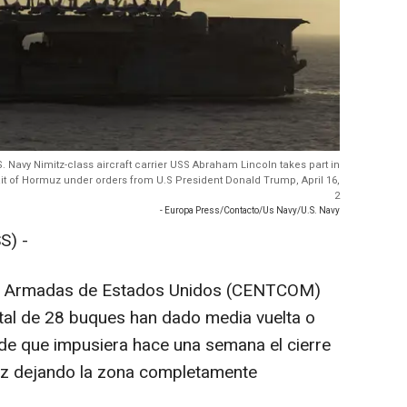
.S. Navy Nimitz-class aircraft carrier USS Abraham Lincoln takes part in
ait of Hormuz under orders from U.S President Donald Trump, April 16,
2
- Europa Press/Contacto/Us Navy/U.S. Navy
S) -
as Armadas de Estados Unidos (CENTCOM)
otal de 28 buques han dado media vuelta o
de que impusiera hace una semana el cierre
uz dejando la zona completamente