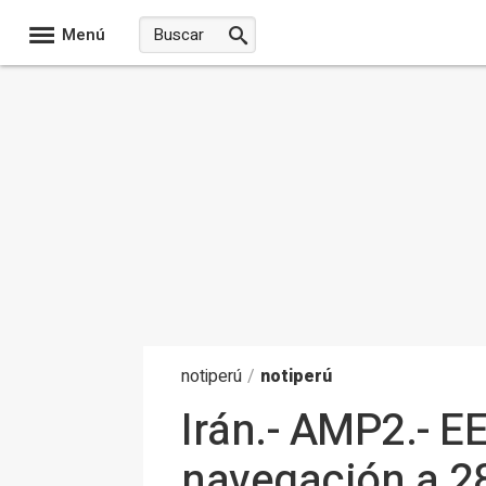
Menú
noti
perú
/
notiperú
Irán.- AMP2.- E
navegación a 2