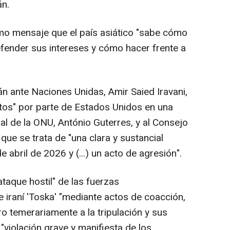
án.
mo mensaje que el país asiático "sabe cómo
efender sus intereses y cómo hacer frente a
án ante Naciones Unidas, Amir Saied Iravani,
itos" por parte de Estados Unidos en una
ral de la ONU, António Guterres, y al Consejo
que se trata de "una clara y sustancial
de abril de 2026 y (...) un acto de agresión".
ataque hostil" de las fuerzas
 iraní 'Toska' "mediante actos de coacción,
ro temerariamente a la tripulación y sus
e "violación grave y manifiesta de los