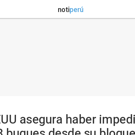
noti
perú
EUU asegura haber impedi
8 buques desde su bloque