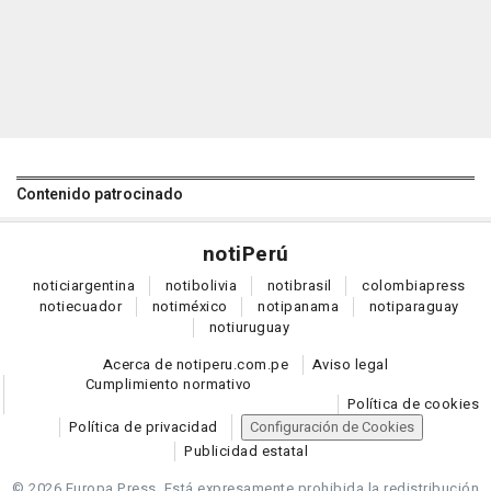
Contenido patrocinado
noti
Perú
notici
argentina
noti
bolivia
noti
brasil
colombia
press
noti
ecuador
noti
méxico
noti
panama
noti
paraguay
noti
uruguay
Acerca de notiperu.com.pe
Aviso legal
Cumplimiento normativo
Política de cookies
Política de privacidad
Configuración de Cookies
Publicidad estatal
© 2026 Europa Press.
Está expresamente prohibida la redistribución