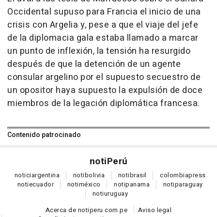
Occidental supuso para Francia el inicio de una
crisis con Argelia y, pese a que el viaje del jefe
de la diplomacia gala estaba llamado a marcar
un punto de inflexión, la tensión ha resurgido
después de que la detención de un agente
consular argelino por el supuesto secuestro de
un opositor haya supuesto la expulsión de doce
miembros de la legación diplomática francesa.
Contenido patrocinado
noti
Perú
notici
argentina
noti
bolivia
noti
brasil
colombia
press
noti
ecuador
noti
méxico
noti
panama
noti
paraguay
noti
uruguay
Acerca de notiperu.com.pe
Aviso legal