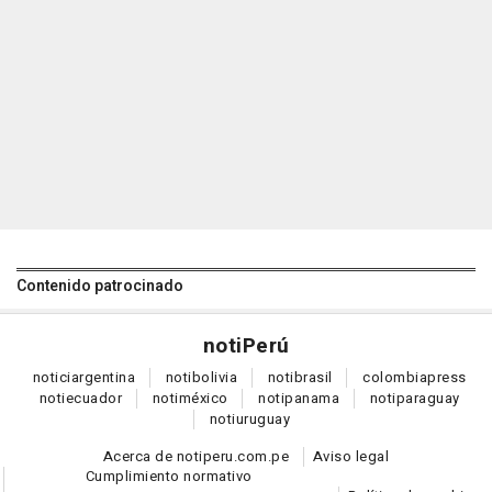
Contenido patrocinado
noti
Perú
notici
argentina
noti
bolivia
noti
brasil
colombia
press
noti
ecuador
noti
méxico
noti
panama
noti
paraguay
noti
uruguay
Acerca de notiperu.com.pe
Aviso legal
Cumplimiento normativo