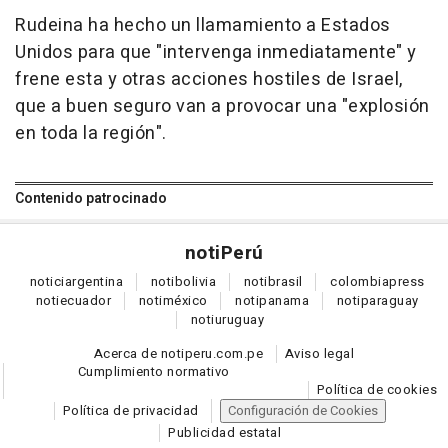
Rudeina ha hecho un llamamiento a Estados
Unidos para que "intervenga inmediatamente" y
frene esta y otras acciones hostiles de Israel,
que a buen seguro van a provocar una "explosión
en toda la región".
Contenido patrocinado
noti
Perú
notici
argentina
noti
bolivia
noti
brasil
colombia
press
noti
ecuador
noti
méxico
noti
panama
noti
paraguay
noti
uruguay
Acerca de notiperu.com.pe
Aviso legal
Cumplimiento normativo
Política de cookies
Política de privacidad
Configuración de Cookies
Publicidad estatal