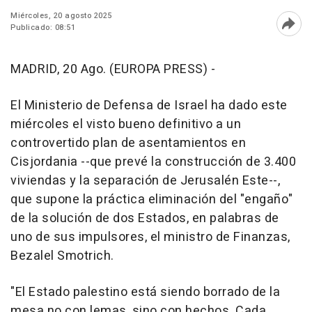
Miércoles, 20 agosto 2025
Publicado: 08:51
Abri
MADRID, 20 Ago. (EUROPA PRESS) -
El Ministerio de Defensa de Israel ha dado este
miércoles el visto bueno definitivo a un
controvertido plan de asentamientos en
Cisjordania --que prevé la construcción de 3.400
viviendas y la separación de Jerusalén Este--,
que supone la práctica eliminación del "engaño"
de la solución de dos Estados, en palabras de
uno de sus impulsores, el ministro de Finanzas,
Bezalel Smotrich.
"El Estado palestino está siendo borrado de la
mesa no con lemas, sino con hechos. Cada