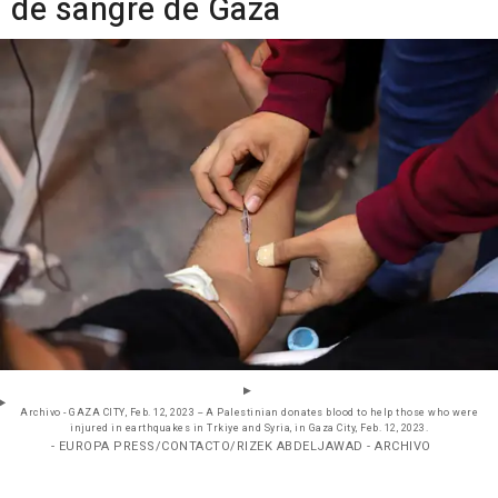
de sangre de Gaza
Archivo - GAZA CITY, Feb. 12, 2023 -- A Palestinian donates blood to help those who were
injured in earthquakes in Trkiye and Syria, in Gaza City, Feb. 12, 2023.
- EUROPA PRESS/CONTACTO/RIZEK ABDELJAWAD - ARCHIVO