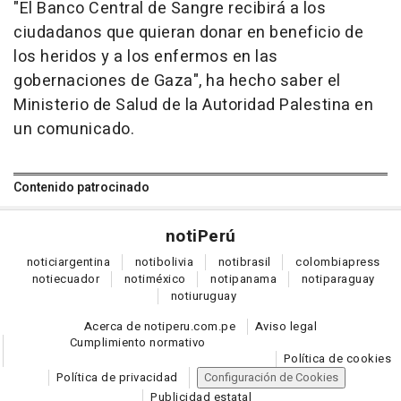
"El Banco Central de Sangre recibirá a los
ciudadanos que quieran donar en beneficio de
los heridos y a los enfermos en las
gobernaciones de Gaza", ha hecho saber el
Ministerio de Salud de la Autoridad Palestina en
un comunicado.
Contenido patrocinado
noti
Perú
notici
argentina
noti
bolivia
noti
brasil
colombia
press
noti
ecuador
noti
méxico
noti
panama
noti
paraguay
noti
uruguay
Acerca de notiperu.com.pe
Aviso legal
Cumplimiento normativo
Política de cookies
Política de privacidad
Configuración de Cookies
Publicidad estatal