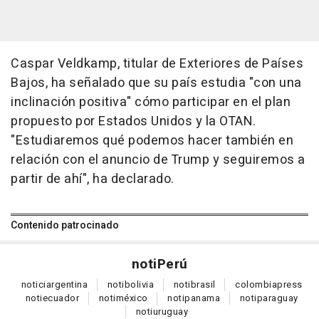
Caspar Veldkamp, titular de Exteriores de Países
Bajos, ha señalado que su país estudia "con una
inclinación positiva" cómo participar en el plan
propuesto por Estados Unidos y la OTAN.
"Estudiaremos qué podemos hacer también en
relación con el anuncio de Trump y seguiremos a
partir de ahí", ha declarado.
Contenido patrocinado
noti
Perú
notici
argentina
noti
bolivia
noti
brasil
colombia
press
noti
ecuador
noti
méxico
noti
panama
noti
paraguay
noti
uruguay