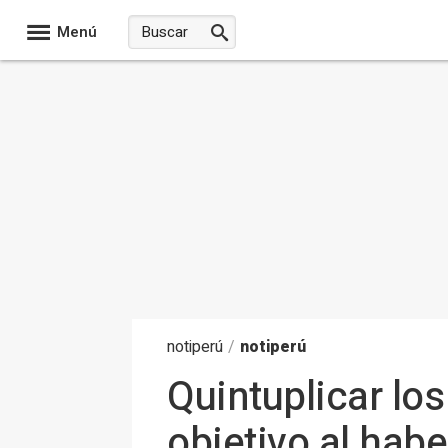
Menú
noti
perú
/
notiperú
Quintuplicar lo
objetivo al habe