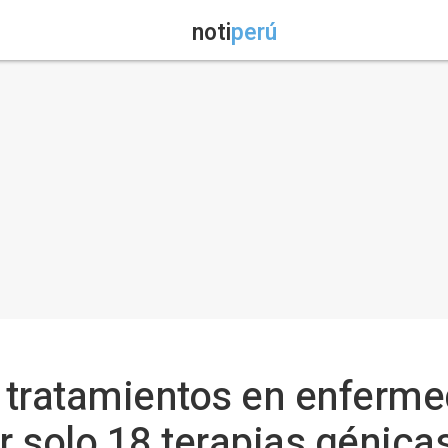
noti
perú
s tratamientos en enferme
r solo 18 terapias génica