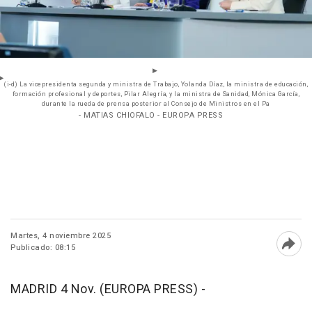
(i-d) La vicepresidenta segunda y ministra de Trabajo, Yolanda Díaz, la ministra de educación,
formación profesional y deportes, Pilar Alegría, y la ministra de Sanidad, Mónica García,
durante la rueda de prensa posterior al Consejo de Ministros en el Pa
- MATIAS CHIOFALO - EUROPA PRESS
Martes, 4 noviembre 2025
Publicado: 08:15
Abri
MADRID 4 Nov. (EUROPA PRESS) -