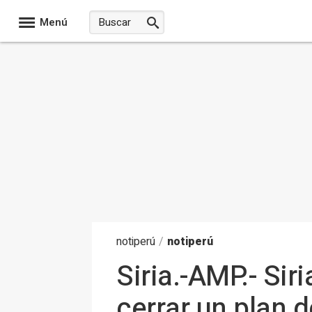
Menú
noti
perú
/
notiperú
Siria.-AMP.- Sir
cerrar un plan d