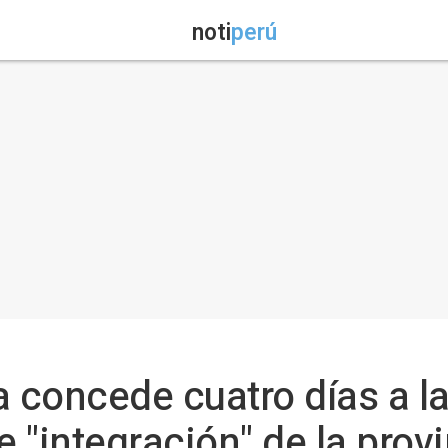
noti
perú
ia concede cuatro días a 
e "integración" de la provi