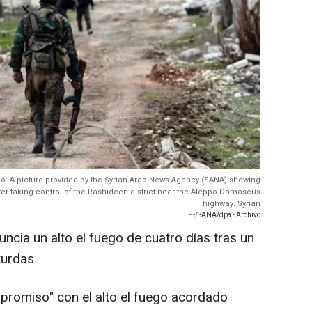
ppo: A picture provided by the Syrian Arab News Agency (SANA) showing
ter taking control of the Rashideen district near the Aleppo-Damascus
highway. Syrian
- -/SANA/dpa - Archivo
uncia un alto el fuego de cuatro días tras un
kurdas
promiso" con el alto el fuego acordado