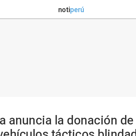
noti
perú
a anuncia la donación de
vehículos tácticos blinda