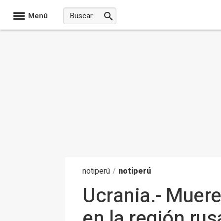
Menú
noti
perú
/
notiperú
Ucrania.- Muer
en la región ru