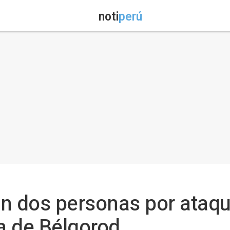
noti
perú
en dos personas por ataq
sa de Bélgorod