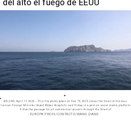
del alto el fuego de EEUU
BEIJING, April 17, 2026 -- This file photo taken on Feb. 19, 2025 shows the Strait of Hormuz.
Iranian Foreign Minister Seyed Abbas Araghchi said Friday in a post on social media platform
X that the passage for all commercial vessels through the Strait of
- EUROPA PRESS/CONTACTO/WANG QIANG