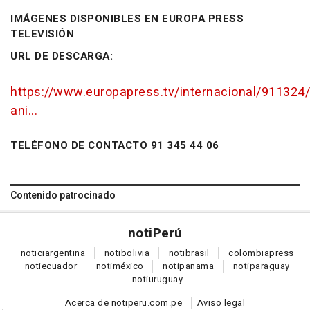
IMÁGENES DISPONIBLES EN EUROPA PRESS
TELEVISIÓN
URL DE DESCARGA:
https://www.europapress.tv/internacional/911324/
ani...
TELÉFONO DE CONTACTO 91 345 44 06
Contenido patrocinado
noti
Perú
notici
argentina
noti
bolivia
noti
brasil
colombia
press
noti
ecuador
noti
méxico
noti
panama
noti
paraguay
noti
uruguay
Acerca de notiperu.com.pe
Aviso legal