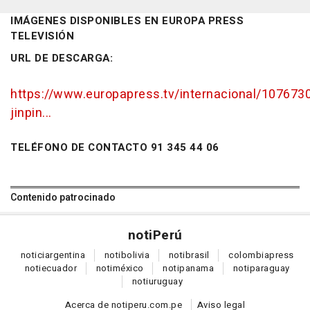
IMÁGENES DISPONIBLES EN EUROPA PRESS
TELEVISIÓN
URL DE DESCARGA:
https://www.europapress.tv/internacional/1076730
jinpin...
TELÉFONO DE CONTACTO 91 345 44 06
Contenido patrocinado
noti
Perú
notici
argentina
noti
bolivia
noti
brasil
colombia
press
noti
ecuador
noti
méxico
noti
panama
noti
paraguay
noti
uruguay
Acerca de notiperu.com.pe
Aviso legal