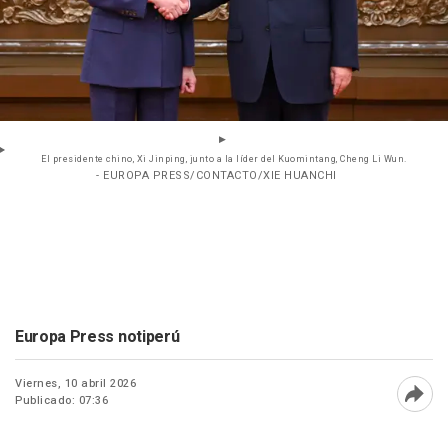
El presidente chino, Xi Jinping, junto a la líder del Kuomintang, Cheng Li Wun.
- EUROPA PRESS/CONTACTO/XIE HUANCHI
Europa Press notiperú
Viernes, 10 abril 2026
Publicado: 07:36
Abri