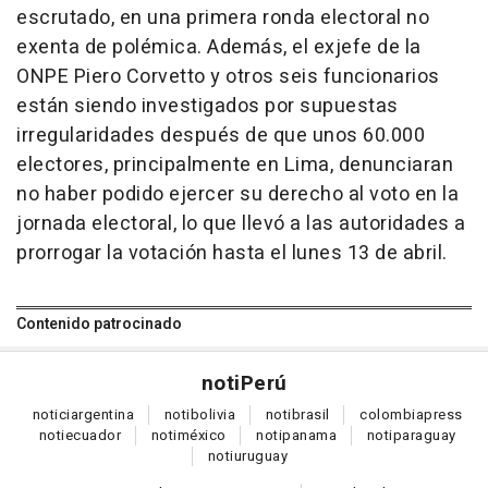
escrutado, en una primera ronda electoral no
exenta de polémica. Además, el exjefe de la
ONPE Piero Corvetto y otros seis funcionarios
están siendo investigados por supuestas
irregularidades después de que unos 60.000
electores, principalmente en Lima, denunciaran
no haber podido ejercer su derecho al voto en la
jornada electoral, lo que llevó a las autoridades a
prorrogar la votación hasta el lunes 13 de abril.
Contenido patrocinado
noti
Perú
notici
argentina
noti
bolivia
noti
brasil
colombia
press
noti
ecuador
noti
méxico
noti
panama
noti
paraguay
noti
uruguay