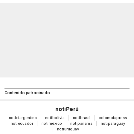
Contenido patrocinado
noti
Perú
notici
argentina
noti
bolivia
noti
brasil
colombia
press
noti
ecuador
noti
méxico
noti
panama
noti
paraguay
noti
uruguay