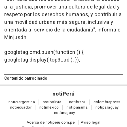
a la justicia, promover una cultura de legalidad y
respeto por los derechos humanos, y contribuir a
una movilidad urbana más segura, inclusiva y
orientada al servicio de la ciudadanía", informa el
Minjusdh.
googletag.cmd.push(function () {
googletag.display('top3_ad'); });
Contenido patrocinado
noti
Perú
notici
argentina
noti
bolivia
noti
brasil
colombia
press
noti
ecuador
noti
méxico
noti
panama
noti
paraguay
noti
uruguay
Acerca de notiperu.com.pe
Aviso legal