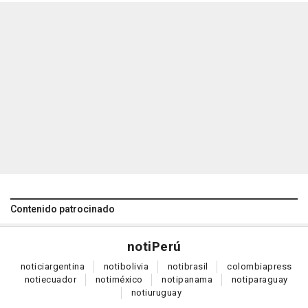
Contenido patrocinado
noti
Perú
notici
argentina
noti
bolivia
noti
brasil
colombia
press
noti
ecuador
noti
méxico
noti
panama
noti
paraguay
noti
uruguay