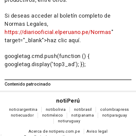
productivos, entre otros.
Si deseas acceder al boletín completo de
Normas Legales,
https://diariooficial.elperuano.pe/Normas
"
target="_blank">haz clic aquí.
googletag.cmd.push(function () {
googletag.display('top3_ad'); });
Contenido patrocinado
noti
Perú
notici
argentina
noti
bolivia
noti
brasil
colombia
press
noti
ecuador
noti
méxico
noti
panama
noti
paraguay
noti
uruguay
Acerca de notiperu.com.pe
Aviso legal