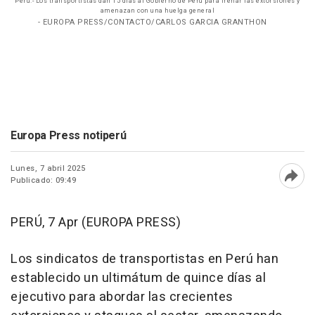
Perú.- Los transportistas dan 15 días al Gobierno de Perú para frenar las extorsiones y
amenazan con una huelga general
- EUROPA PRESS/CONTACTO/CARLOS GARCIA GRANTHON
Europa Press notiperú
Lunes, 7 abril 2025
Publicado: 09:49
Abri
PERÚ, 7 Apr (EUROPA PRESS)
Los sindicatos de transportistas en Perú han
establecido un ultimátum de quince días al
ejecutivo para abordar las crecientes