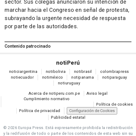
sector. Sus colegas anunciaron su intención de
marchar hacia el Congreso en señal de protesta,
subrayando la urgente necesidad de respuesta
por parte de las autoridades.
Contenido patrocinado
noti
Perú
notici
argentina
noti
bolivia
noti
brasil
colombia
press
noti
ecuador
noti
méxico
noti
panama
noti
paraguay
noti
uruguay
Acerca de notiperu.com.pe
Aviso legal
Cumplimiento normativo
Política de cookies
Política de privacidad
Configuración de Cookies
Publicidad estatal
© 2026 Europa Press.
Está expresamente prohibida la redistribución
y la redifusión de todo o parte de los contenidos de esta web sin su