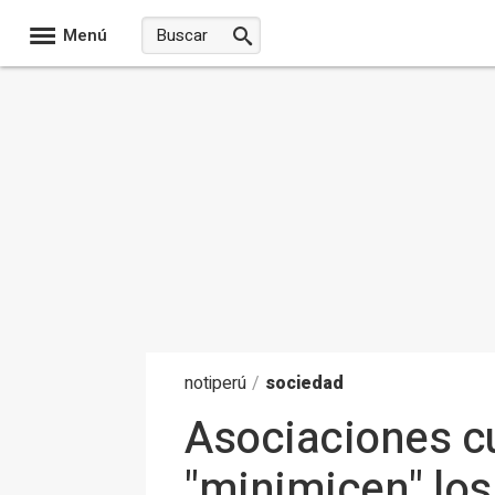
Menú
noti
perú
/
sociedad
Asociaciones cu
"minimicen" los 