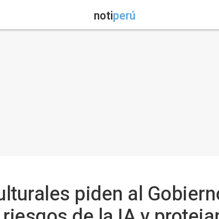
noti
perú
lturales piden al Gobiern
riesgos de la IA y protej