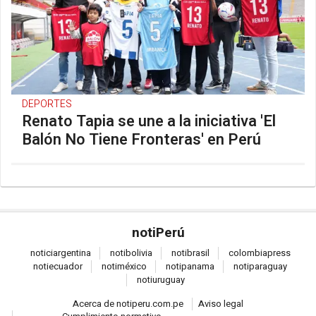
DEPORTES
Renato Tapia se une a la iniciativa 'El
Balón No Tiene Fronteras' en Perú
noti
Perú
notici
argentina
noti
bolivia
noti
brasil
colombia
press
noti
ecuador
noti
méxico
noti
panama
noti
paraguay
noti
uruguay
Acerca de notiperu.com.pe
Aviso legal