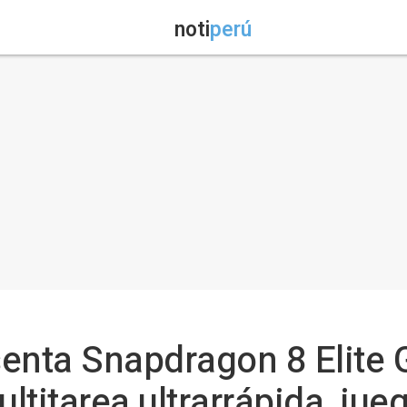
noti
perú
nta Snapdragon 8 Elite 
titarea ultrarrápida, jueg