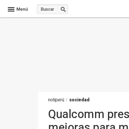
Menú
noti
perú
/
sociedad
Qualcomm prese
mejoras para mul