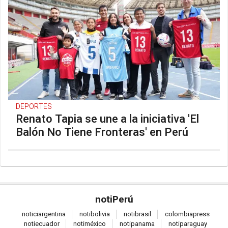
DEPORTES
Renato Tapia se une a la iniciativa 'El
Balón No Tiene Fronteras' en Perú
noti
Perú
notici
argentina
noti
bolivia
noti
brasil
colombia
press
noti
ecuador
noti
méxico
noti
panama
noti
paraguay