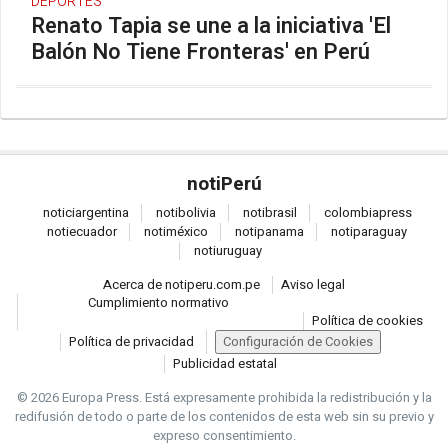
DEPORTES
Renato Tapia se une a la iniciativa 'El
Balón No Tiene Fronteras' en Perú
noti
Perú
notici
argentina
noti
bolivia
noti
brasil
colombia
press
noti
ecuador
noti
méxico
noti
panama
noti
paraguay
noti
uruguay
Acerca de notiperu.com.pe
Aviso legal
Cumplimiento normativo
Política de cookies
Política de privacidad
Configuración de Cookies
Publicidad estatal
© 2026 Europa Press.
Está expresamente prohibida la redistribución y la
redifusión de todo o parte de los contenidos de esta web sin su previo y
expreso consentimiento.