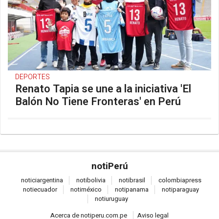
DEPORTES
Renato Tapia se une a la iniciativa 'El
Balón No Tiene Fronteras' en Perú
noti
Perú
notici
argentina
noti
bolivia
noti
brasil
colombia
press
noti
ecuador
noti
méxico
noti
panama
noti
paraguay
noti
uruguay
Acerca de notiperu.com.pe
Aviso legal