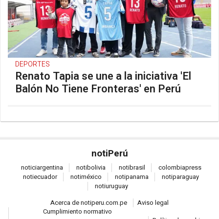
DEPORTES
Renato Tapia se une a la iniciativa 'El
Balón No Tiene Fronteras' en Perú
noti
Perú
notici
argentina
noti
bolivia
noti
brasil
colombia
press
noti
ecuador
noti
méxico
noti
panama
noti
paraguay
noti
uruguay
Acerca de notiperu.com.pe
Aviso legal
Cumplimiento normativo